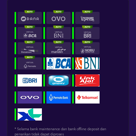
* Selama bank maintenance dan bank offline deposit dan
penarikan tidak dapat diproses