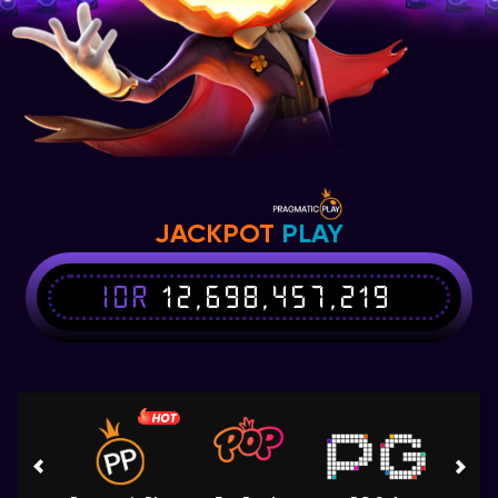
JACKPOT
PLAY
IDR
12,698,457,219