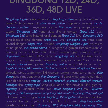
DINGDONG 12D, 24D,
36D, 48D LIVE
Dingdong togel
dogelexus adalah
dingdong online
yang pada umumnya
dapat Anda temukan di
situs togel online
. dogelexus sebagai
bandar
dingdong online
menyediakan game
live togel
yang sangat terkenal
seperti
Dingdong 12D
yang biasa dikenal dengan
Togel 12D
Live,
Dingdong 24D
yang biasa dikenal dengan
Togel 24D
Live,
Dingdong 36D
yang biasa dikenal dengan
Togel 36D
Live,
Dingdong 48D
yang biasa
dikenal dengan
Togel 48D
Live dan
Dingdong Dragon Tiger
live casino
online. game
live casino online
ini sangatlah di gemari karena mudahnya
dalam game serta kemudahan dalam memenangkan game ini karena
dogelexus
menjamin 100% game
dingdong live
ini disiarkan secara
langsung dan update serta dalam waktu yang sama saat Anda mainkan.
dingdong togel
merupakan
dingdong online
yang tidak sama dengan
togel dingdong
hkb gaming
.
dindong
ini adalah versi
dingdong live
yang
berbeda server, tetapi memiliki keseruan bermain yang sama. game
ding
dong
pada situs dogelexus
live dingdong
ini dapat Anda sanding dan tidak
kalah dengan situs
totojitu
,
8togel
,
rgotogel
,
jayatogel
,
afatogel
,
togelcc
,
brotogel
dan
eyang togel
yang dikeluarkan oleh provider HKB gaming.
ingdong
ini disiarkan secara live
result dingdong 24d
atau
keluaran
dingdong 24d
,
pengeluaran dingdong 24d
,
result dingdong 36d jayatogel
tidak akan sama dengan
result dingdong 36d dogelexus
karena perbedaan
provider dari game yang di adopsi oleh dogelexus.
dingdong online
dogelexus terdiri dari
dingdong 12d
,
dingdong 24d
,
dingdong 36d
,