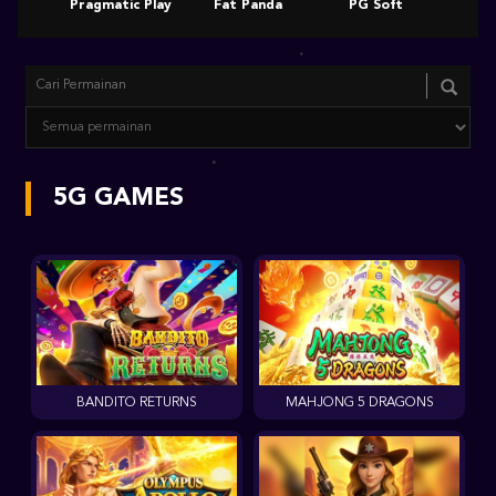
Pragmatic Play
Fat Panda
PG Soft
Slot
5G GAMES
BANDITO RETURNS
MAHJONG 5 DRAGONS