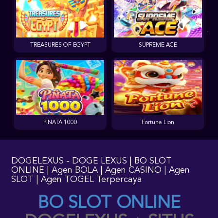
TREASURES OF EGYPT
SUPREME ACE
PINATA 1000
Fortune Lion
DOGELEXUS - DOGE LEXUS | BO SLOT
ONLINE | Agen BOLA | Agen CASINO | Agen
SLOT | Agen TOGEL Terpercaya
BO SLOT ONLINE