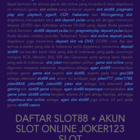
dapat bermain ke semua game slot online yang tersedia di situs dogelexus
ini meliputi game
slot online
yang terkenal seperti
slot slot88
,
pragmatic
play slot
,
playtech
,
pgsoft
,
CQ9
,
Habanero
dan
Microgaming slot
.
dogelexus merupakan situs
slot deposit pulsa
uang asli dengan minimum
deposit 20.000 dan withdraw sebesar 50.000 yang dapat Anda gunakan
untuk bermain.
slot88 deposit pulsa
dan
pragmaticplay deposit pulsa
dapat
Anda lakukan melalui provider Telkomsel. Selain
slot online deposit pulsa
,
dogelexus juga menerima
deposit slot via OVO
, GOPAY, Link Aja dan
semua e-wallet yang ada di Indonesia serta dogelexus menerima
deposit
slot88
via transfer bank lokal yang ada di Indonesia yang pada umumnya
meliputi BCA, Mandiri, BNI, BRI dan Danamon serta semua bank daerah
yang ada di Indonesia.
slot joker
merupakan pilihan
game slot online
yang
digemari masyarat Indonesia. dogelexus sebagai
agen slot88
memberikan
pilihan game
game slot
seperti
slot slot88
, seperti pada link
gwc388
sebagai alternatif
slot88 slot
, selain itu terdapat juga
joker777
,
joker1788
,
joker8868
,
joker888
,
joker688
,
joker slot
sebagai link alternatif
joker
gaming
slot.
slot88 game
sebagai
agen slot88 terpercaya
menyediakan
slot
game joker
.
slot88 online
berjalan selama 24 jam setiap harinya, sehingga
dogelexus slot online
sebagai
agen slot slot88
juga online 24 jam pada
game
slot88 casino
.
DAFTAR SLOT88
⋆
AKUN
SLOT ONLINE JOKER123
SLOT