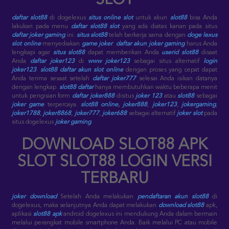
daftar slot88
di dogelexus
situs online slot
untuk akun
slot88
bisa Anda
lakukan pada menu
daftar slot88 slot
yang ada diatas kanan pada situs
daftar joker gaming
ini.
situs slot88
telah berkerja sama dengan
doge lexus
slot online
menyediakan
game joker
.
daftar akun joker gaming
harus Anda
lengkapi agar
situs slot88
dapat memberikan Anda
userid slot88
disaat
Anda
daftar joker123
di
www joker123
sebagai situs alternatif
login
joker123
.
slot88 daftar
akun slot online
dengan proses yang cepat dapat
Anda terima sesaat setelah
daftar joker777
selesai Anda isikan datanya
dengan lengkap.
slot88 daftar
hanya membutuhkan waktu beberapa menit
untuk pengisian form
daftar joker888
disitus
joker 123
atau
slot88
sebagai
joker game
terpercaya.
slot88 online
,
joker888
,
joker123
,
jokergaming
,
joker1788
,
joker8868
,
joker777
,
joker688
sebagai alternatif
joker slot
pada
situs dogelexus
joker gaming
.
DOWNLOAD SLOT88 APK
SLOT SLOT88 LOGIN VERSI
TERBARU
joker download
Setelah Anda melakukan
pendaftaran akun slot88
di
dogelexus, maka selanjutnya Anda dapat melakukan
download slot88
apk,
aplikasi
slot88 apk
android dogelexus ini mendukung Anda dalam bermain
melalui perangkat mobile smartphone Anda. Baik melalui PC atau mobile