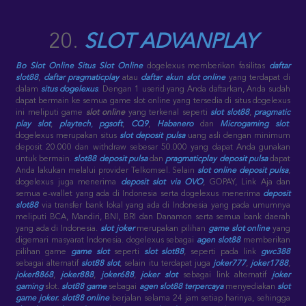
20.
SLOT ADVANPLAY
Bo Slot Online
Situs Slot Online
dogelexus memberikan fasilitas
daftar
slot88
,
daftar pragmaticplay
atau
daftar akun slot online
yang terdapat di
dalam
situs dogelexus
. Dengan 1 userid yang Anda daftarkan, Anda sudah
dapat bermain ke semua game slot online yang tersedia di situs dogelexus
ini meliputi game
slot online
yang terkenal seperti
slot slot88
,
pragmatic
play slot
,
playtech
,
pgsoft
,
CQ9
,
Habanero
dan
Microgaming slot
.
dogelexus merupakan situs
slot deposit pulsa
uang asli dengan minimum
deposit 20.000 dan withdraw sebesar 50.000 yang dapat Anda gunakan
untuk bermain.
slot88 deposit pulsa
dan
pragmaticplay deposit pulsa
dapat
Anda lakukan melalui provider Telkomsel. Selain
slot online deposit pulsa
,
dogelexus juga menerima
deposit slot via OVO
, GOPAY, Link Aja dan
semua e-wallet yang ada di Indonesia serta dogelexus menerima
deposit
slot88
via transfer bank lokal yang ada di Indonesia yang pada umumnya
meliputi BCA, Mandiri, BNI, BRI dan Danamon serta semua bank daerah
yang ada di Indonesia.
slot joker
merupakan pilihan
game slot online
yang
digemari masyarat Indonesia. dogelexus sebagai
agen slot88
memberikan
pilihan game
game slot
seperti
slot slot88
, seperti pada link
gwc388
sebagai alternatif
slot88 slot
, selain itu terdapat juga
joker777
,
joker1788
,
joker8868
,
joker888
,
joker688
,
joker slot
sebagai link alternatif
joker
gaming
slot.
slot88 game
sebagai
agen slot88 terpercaya
menyediakan
slot
game joker
.
slot88 online
berjalan selama 24 jam setiap harinya, sehingga