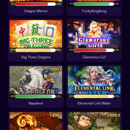
RTP
82%
RTP
90%
Dragon Warrior
FunkyKingKong
RTP
88%
RTP
82%
Big Three Dragons
Glamorous Girl
RTP
92%
RTP
87%
Napoleon
Elemental Link Water