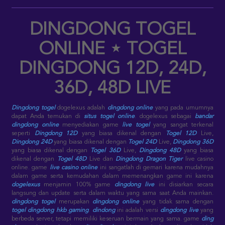
DINGDONG TOGEL
ONLINE ⋆ TOGEL
DINGDONG 12D, 24D,
36D, 48D LIVE
Dingdong togel
dogelexus adalah
dingdong online
yang pada umumnya
dapat Anda temukan di
situs togel online
. dogelexus sebagai
bandar
dingdong online
menyediakan game
live togel
yang sangat terkenal
seperti
Dingdong 12D
yang biasa dikenal dengan
Togel 12D
Live,
Dingdong 24D
yang biasa dikenal dengan
Togel 24D
Live,
Dingdong 36D
yang biasa dikenal dengan
Togel 36D
Live,
Dingdong 48D
yang biasa
dikenal dengan
Togel 48D
Live dan
Dingdong Dragon Tiger
live casino
online. game
live casino online
ini sangatlah di gemari karena mudahnya
dalam game serta kemudahan dalam memenangkan game ini karena
dogelexus
menjamin 100% game
dingdong live
ini disiarkan secara
langsung dan update serta dalam waktu yang sama saat Anda mainkan.
dingdong togel
merupakan
dingdong online
yang tidak sama dengan
togel dingdong
hkb gaming
.
dindong
ini adalah versi
dingdong live
yang
berbeda server, tetapi memiliki keseruan bermain yang sama. game
ding