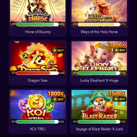
RTP
90%
RTP
87%
Horse of Bounty
Ways of the Holy Horse
RTP
80%
RTP
91%
Dragon Soar
Lucky Elephant X-Huge
RTP
92%
RTP
92%
KOI TRIO
Voyage of Blast Raider X-Lock