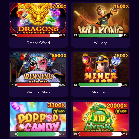
RTP
79%
RTP
94%
DragonsWorld
Wukong
RTP
80%
RTP
93%
Winning Mask
MinerBabe
RTP
91%
RTP
79%