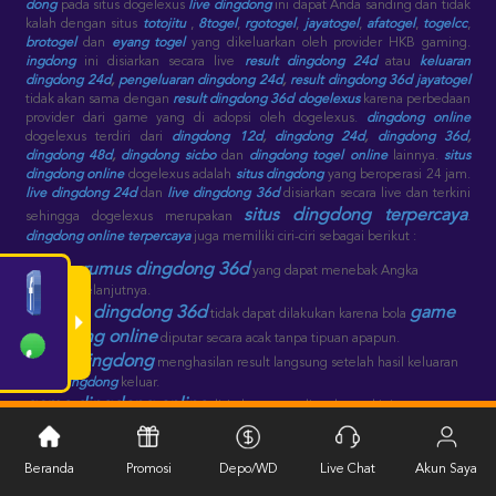
dong
pada situs dogelexus
live dingdong
ini dapat Anda sanding dan tidak
kalah dengan situs
totojitu
,
8togel
,
rgotogel
,
jayatogel
,
afatogel
,
togelcc
,
brotogel
dan
eyang togel
yang dikeluarkan oleh provider HKB gaming.
ingdong
ini disiarkan secara live
result dingdong 24d
atau
keluaran
dingdong 24d
,
pengeluaran dingdong 24d
,
result dingdong 36d jayatogel
tidak akan sama dengan
result dingdong 36d dogelexus
karena perbedaan
provider dari game yang di adopsi oleh dogelexus.
dingdong online
dogelexus terdiri dari
dingdong 12d
,
dingdong 24d
,
dingdong 36d
,
dingdong 48d
,
dingdong sicbo
dan
dingdong togel online
lainnya.
situs
dingdong online
dogelexus adalah
situs dingdong
yang beroperasi 24 jam.
live dingdong 24d
dan
live dingdong 36d
disiarkan secara live dan terkini
situs dingdong terpercaya
sehingga dogelexus merupakan
.
dingdong online terpercaya
juga memiliki ciri-ciri sebagai berikut :
rumus dingdong 36d
tidak ada
yang dapat menebak Angka
keluaran selanjutnya.
prediksi dingdong 36d
game
tidak dapat dilakukan karena bola
dingdong online
diputar secara acak tanpa tipuan apapun.
game dingdong
menghasilan result langsung setelah hasil keluaran
togel dingdong
keluar.
game dingdong online
disiarkan secara live dan terkini.
DOWNLOAD DINGDONG
Beranda
Promosi
Depo/WD
Live Chat
Akun Saya
TOGEL APK & DAFTAR