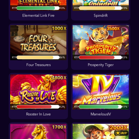
RTP
90%
RTP
85%
Elemental Link Fire
Spindrift
RTP
86%
RTP
83%
Four Treasures
Prosperity Tiger
RTP
82%
RTP
93%
Rooster In Love
MarvelousIV