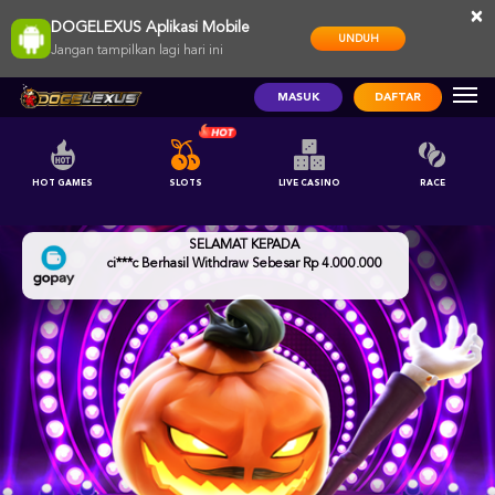
×
DOGELEXUS Aplikasi Mobile
UNDUH
Jangan tampilkan lagi hari ini
MASUK
DAFTAR
HOT GAMES
SLOTS
LIVE CASINO
RACE
SELAMAT KEPADA
ci***c Berhasil Withdraw Sebesar Rp 4.000.000