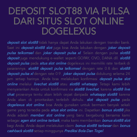
DEPOSIT SLOT88 VIA PULSA
DARI SITUS SLOT ONLINE
DOGELEXUS
deposit slot slot88
tidak hanya dapat Anda lakukan dengan transfer bank.
Saat ini
deposit slot88 slot
juga bisa Anda lakukan dengan
joker deposit
pulsa telkomsel
dan
joker deposit pulsa xl
. Selain dengan pulsa
slot88
deposit
juga mendukung e-wallet seperti GOPAY, OVO, DANA dll.
slot88
deposit pulsa
pada
situs slot online
dogelexus ini memiliki rate terbaik di
pasarannya.
slot88 deposit pulsa telkomsel
dengan rate 0.8 dan
slot88
deposit pulsa xl
dengan rate 0.9.
joker deposit pulsa
didukung selama 24
jam setiap harinya. Anda bisa melakukan konfirmasi
deposit pulsa slot
online
melalui
livechat slot88
atau
slot88 whatsapp
. Tetapi kami lebih
menyarankan Anda untuk konfirmasi via
slot88 livechat
, karena
slot88 live
chat
prosesnya tentu akan lebih cepat daripada
whatsapp slot88
karena
Anda akan di prioritaskan terlebih dahulu.
slot deposit pulsa
pada
dogelexus slot online
bisa Anda gunakan untuk bermain banyak sekali
game yang tersedia pada
situs slot online
ini. Dapatkan
bonus slot88
jika
Anda adalah
member slot online
yang baru bergabung bersama kami
sebagai
agen slot online terbaik
, maka kami memberikan
bonus slot88 slot
bagi Anda. Anda dapat melakukan claim
bonus slot88 terbesar
dan
bonus
cashback slot88
setiap minggunya
Prediksi Bola Dan Togel
.