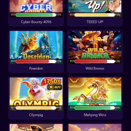
RTP
93%
RTP
85%
Cyber Bounty 4096
TEEED UP!
RTP
83%
RTP
82%
Poseidon
Wild Bronco
RTP
89%
RTP
90%
Olympig
Mahjong Wins