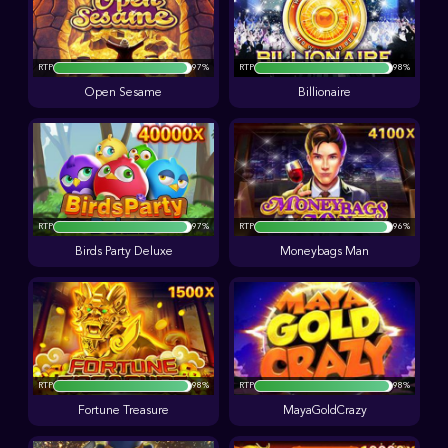
RTP
97%
RTP
98%
Open Sesame
Billionaire
RTP
97%
RTP
96%
Birds Party Deluxe
Moneybags Man
RTP
98%
RTP
98%
Fortune Treasure
MayaGoldCrazy